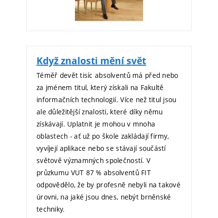
4
1
9
7
7
5
8
0
6
4
4
8
2
2
3
8
7
3
2
5
5
3
0
9
3
7
0
Když znalosti mění svět
0
7
3
3
6
Téměř devět tisíc absolventů má před nebo
2
2
6
4
1
za jménem titul, který získali na Fakultě
2
1
5
2
informačních technologií. Více než titul jsou
8
2
5
3
5
ale důležitější znalosti, které díky němu
5
4
5
7
získávají. Uplatnit je mohou v mnoha
1
9
oblastech - ať už po škole zakládají firmy,
1
7
1
7
9
6
vyvíjejí aplikace nebo se stávají součástí
9
8
0
světově významných společností. V
0
0
9
8
8
3
průzkumu VUT 87 % absolventů FIT
9
3
0
odpovědělo, že by profesně nebyli na takové
8
1
9
1
úrovni, na jaké jsou dnes, nebýt brněnské
5
9
7
1
7
techniky.
2