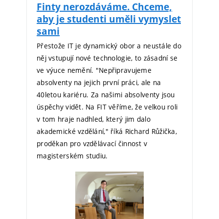
6
4
0
Finty nerozdáváme. Chceme,
0
3
2
1
0
5
5
0
aby je studenti uměli vymyslet
0
8
5
5
sami
0
2
0
3
5
1
7
6
2
Přestože IT je dynamický obor a neustále do
4
0
3
něj vstupují nové technologie, to zásadní se
7
9
4
8
5
9
2
8
ve výuce nemění. "Nepřipravujeme
7
4
8
1
absolventy na jejich první práci, ale na
2
8
8
6
5
40letou kariéru. Za našimi absolventy jsou
6
3
3
0
8
6
2
3
úspěchy vidět. Na FIT věříme, že velkou roli
1
9
v tom hraje nadhled, který jim dalo
7
9
2
7
7
4
2
akademické vzdělání," říká Richard Růžička,
9
8
6
5
0
proděkan pro vzdělávací činnost v
0
6
1
0
8
magisterském studiu.
1
5
3
1
0
6
8
2
6
3
7
9
5
6
5
3
4
8
7
3
5
5