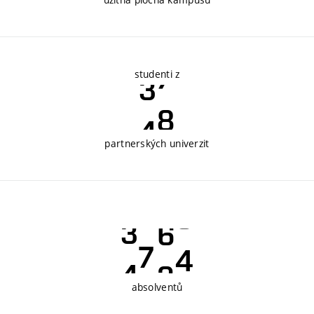
8
7
6
0
2
8
7
9
4
6
8
4
8
0
2
6
6
2
8
8
1
3
0
2
1
2
7
9
5
7
2
9
7
7
6
9
studenti z
0
2
4
2
6
3
1
8
0
6
6
4
7
8
8
0
0
1
3
5
5
0
4
0
9
1
partnerských univerzit
7
5
6
4
9
9
4
1
3
4
6
7
4
6
9
0
3
8
5
9
1
0
1
8
2
5
5
7
9
8
8
7
4
4
1
9
1
2
2
3
6
6
8
1
2
9
6
5
3
3
6
2
3
6
4
8
absolventů
7
9
4
6
1