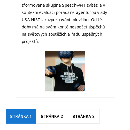
3
9
9
9
9
9
zformovaná skupina Speech@FIT zvítězila v
7
2
soutěžní evaluaci pořádané agenturou vlády
2
2
0
3
USA NIST v rozpoznávání mluvčího. Od té
1
3
6
doby má na svém kontě nespočet úspěchů
3
1
4
1
7
na světových soutěžích a řadu úspěšných
3
7
projektů.
4
4
1
6
2
1
6
1
3
0
0
9
4
5
8
5
2
9
1
5
9
0
9
1
8
3
6
4
2
3
9
STRÁNKA 1
STRÁNKA 2
STRÁNKA 3
7
5
7
8
5
7