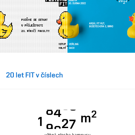
8
8
4
2
4
6
0
0
4
5
2
9
8
3
9
9
3
4
1
7
4
1
6
6
5
3
9
1
0
1
3
6
8
0
9
8
2
8
7
7
7
1
0
1
2
2
8
6
1
0
2
3
9
8
9
1
3
9
2
3
0
1
1
20 let FIT v číslech
3
2
1
6
4
1
9
1
5
4
7
3
0
4
1
0
3
0
3
2
0
5
3
0
4
9
6
6
4
1
5
2
9
5
8
4
3
2
4
6
m
5
1
6
3
8
5
5
2
7
3
9
7
5
5
5
užitná plocha kampusu